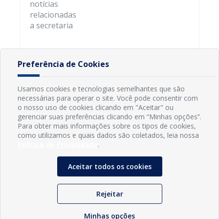
notícias
relacionadas
a secretaria
Preferência de Cookies
Usamos cookies e tecnologias semelhantes que são
necessárias para operar o site. Você pode consentir com
o nosso uso de cookies clicando em "Aceitar" ou
gerenciar suas preferências clicando em “Minhas opções”.
Para obter mais informações sobre os tipos de cookies,
como utilizamos e quais dados são coletados, leia nossa
Política de Privacidade
.
Aceitar todos os cookies
INFORMAÇÕES
Rejeitar
Município de Conde - PB
Minhas opções
CNPJ: 08.916.645/0001-80