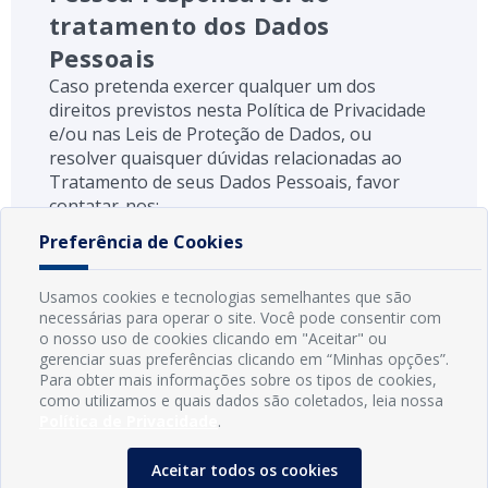
tratamento dos Dados
Pessoais
Caso pretenda exercer qualquer um dos
direitos previstos nesta Política de Privacidade
e/ou nas Leis de Proteção de Dados, ou
resolver quaisquer dúvidas relacionadas ao
Tratamento de seus Dados Pessoais, favor
contatar-nos:
Preferência de Cookies
E-mail
gabinetedaprefeita@conde.pb.gov.br
Usamos cookies e tecnologias semelhantes que são
necessárias para operar o site. Você pode consentir com
Telefone
o nosso uso de cookies clicando em "Aceitar" ou
(83) 3618-0548
gerenciar suas preferências clicando em “Minhas opções”.
Para obter mais informações sobre os tipos de cookies,
Endereço
como utilizamos e quais dados são coletados, leia nossa
LOC RODOVIA PB 018, SN, Centro, Conde -
Política de Privacidade
.
PB, CEP: 58322-000
Aceitar todos os cookies