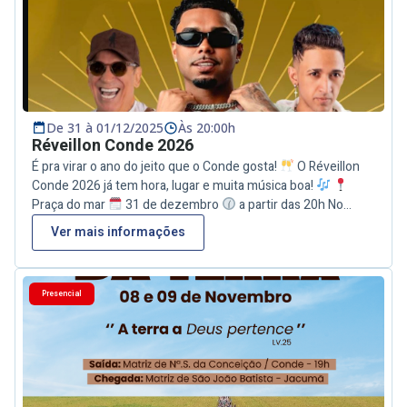
Palco 02 – 23h30: Capilé
Palco 03 – 01h30: Os Tralhas
TERÇA
Trio Elétrico – 17h: Myra Maya
Palco 01 – 21h:
Netinho Xote 10
Palco 02 – 22h45: Turma Trem da
Bregadeira
Palco 03 – 00h30: Forró Pegado
De 31 à 01/12/2025
Às 20:00h
Réveillon Conde 2026
É pra virar o ano do jeito que o Conde gosta!
O Réveillon
Conde 2026 já tem hora, lugar e muita música boa!
Praça do mar
31 de dezembro
a partir das 20h No
palco : @dodopressão @capiledacuca @djvinialvesofc
Ver mais informações
Presencial