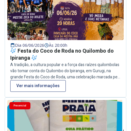
Dia 06/06/2026
Às 20:00h
Festa do Coco de Roda no Quilombo do
Ipiranga
A tradição, a cultura popular e a força das raízes quilombolas
vão tomar conta do Quilombo do Ipiranga, em Gurugi, na
grande Festa do Coco de Roda, uma celebração marcada pela
música, dança e valorização da cultura nordestina. O evento
Ver mais informações
acontecerá no dia 06 de junho de 2026, às 20h, no Pavilhão
do Coco – Casa da Mestra Ana, reunindo importantes grupos
e mestres da cultura popular, entre eles Mestre Zeca do
Presencial
Rolete (Janga/PE), Vó Mera e suas Netinhas, Coco de Roda
Novo Quilombo e o Cavalo Marinho Raiz Cultural do Mestre
Zequinha, com Mestre Nandinho e Brincantes, de Bayeux/PB.
Será uma noite especial de encontro, resistência cultural e