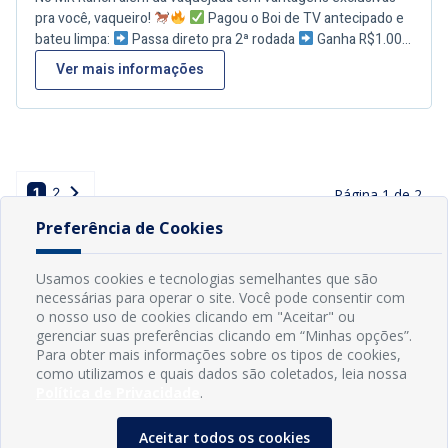
pra você, vaqueiro!
Pagou o Boi de TV antecipado e
bateu limpa:
Passa direto pra 2ª rodada
Ganha R$1.000
extra prêmio
Fez as 3 senhas diretas antecipadas:
Boi
Ver mais informações
de TV gratuito
Prêmio extra
E se bater limpa, passa
direto pra 2ª rodada!
De 23 a 26 de outubro – Conde/PB
+25 mil em prêmios
1
2
Página
1
de
2
Preferência de Cookies
Usamos cookies e tecnologias semelhantes que são
necessárias para operar o site. Você pode consentir com
o nosso uso de cookies clicando em "Aceitar" ou
gerenciar suas preferências clicando em “Minhas opções”.
Para obter mais informações sobre os tipos de cookies,
como utilizamos e quais dados são coletados, leia nossa
Política de Privacidade
.
Aceitar todos os cookies