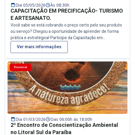
Dia 05/05/2026
Às 08:30h
CAPACITAÇÃO EM PRECIFICAÇÃO- TURISMO
E ARTESANATO.
Você sabe se está cobrando o preço certo pelo seu produto
ou serviço? Chegou a oportunidade de aprender de forma
prática e estratégica! Participe da Capacitação em
Precificação voltada para empreendedores do turismo e do
Ver mais informações
artesanato e descubra como calcular seus custos
corretamente, valorizar o seu trabalho e definir preços justos
e competitivos.
Aprenda a precificar com segurança e
Presencial
aumentar seus resultados
Data: 06 de maio
Horário:
08h30 às 13h30
Público: Empreendedores do turismo e
artesanato
As inscrições serão realizadas por meio de
formulário. Acesso o instagram da prefeitura de Conde e na
bio vai estar o link disponível! Garanta sua vaga e dê um
passo importante para o crescimento do seu negócio!
https://docs.google.com/forms/d/e/1FAIpQLSeiDFyBv7UIvys0EV
5CceNRrev2Y9tKDLw/viewform?usp=publish-editor
Dia 01/03/2026
Das 06:00h às 18:00h
2º Encontro de Conscientização Ambiental
no Litoral Sul da Paraíba