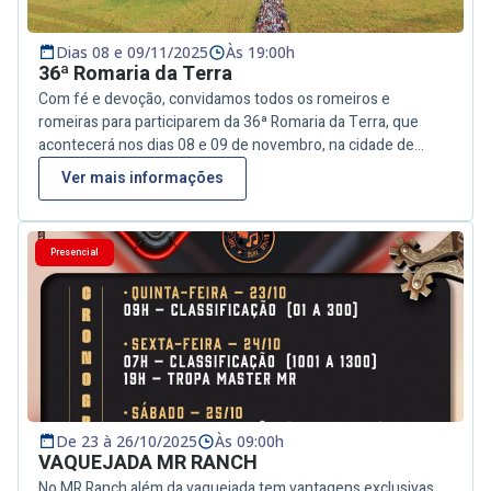
Dias 08 e 09/11/2025
Às 19:00h
36ª Romaria da Terra
Com fé e devoção, convidamos todos os romeiros e
romeiras para participarem da 36ª Romaria da Terra, que
acontecerá nos dias 08 e 09 de novembro, na cidade de
Conde. A caminhada de fé terá início na Igreja de Nossa
Ver mais informações
Senhora da Conceição, às 19h, e seguirá em direção à Matriz
de São João Batista, em Jacumã. Será um momento de
espiritualidade, partilha e esperança, fortalecendo nossa
Presencial
caminhada em defesa da vida e da terra. Venha com sua
família e comunidade viver essa experiência de fé e união!
“Romaria da Terra: Caminhando juntos pela fé e pela vida!”
De 23 à 26/10/2025
Às 09:00h
VAQUEJADA MR RANCH
No MR Ranch além da vaquejada tem vantagens exclusivas