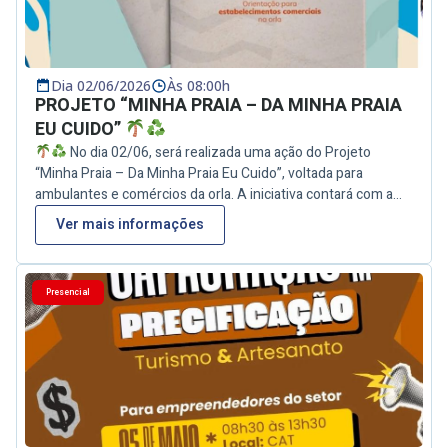
celebração das tradições que mantêm viva a identidade do
povo nordestino. Uma oportunidade para prestigiar artistas,
mestres e comunidades que dedicam suas vidas à
preservação do patrimônio cultural popular.
Data:
Dia 02/06/2026
Às 08:00h
06/06/2026
Horário: 20h
Local: Pavilhão do Coco –
PROJETO “MINHA PRAIA – DA MINHA PRAIA
Casa da Mestra Ana Quilombo do Ipiranga (Gurugi) Cultura
EU CUIDO”
que resiste, encanta e une gerações. Viva o Coco de Roda!
No dia 02/06, será realizada uma ação do Projeto
“Minha Praia – Da Minha Praia Eu Cuido”, voltada para
ambulantes e comércios da orla. A iniciativa contará com a
entrega de kits contendo cestos de lixo, bituqueiras e guia
Ver mais informações
prático de orientação, incentivando ações de
conscientização ambiental, organização dos espaços e
preservação das praias. A ação reforça o compromisso com a
Presencial
limpeza, sustentabilidade e cuidado com o litoral,
contribuindo para uma experiência mais acolhedora para
moradores e visitantes.