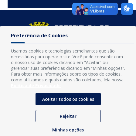
Preferência de Cookies
Usamos cookies e tecnologias semelhantes que são
necessárias para operar o site. Você pode consentir com
o nosso uso de cookies clicando em "Aceitar" ou
gerenciar suas preferências clicando em “Minhas opções”.
Para obter mais informações sobre os tipos de cookies,
como utilizamos e quais dados são coletados, leia nossa
INFORMAÇÕES
Política de Privacidade
.
Município de Conde - PB
CNPJ: 08.916.645/0001-80
Aceitar todos os cookies
LOC RODOVIA PB 018, SN, Centro, Conde, PB, 58322-000
(83) 3618-0548
gabinetedaprefeita@conde.pb.gov.br
Rejeitar
Exp: Segunda a sexta, das 8h às 14h.
Minhas opções