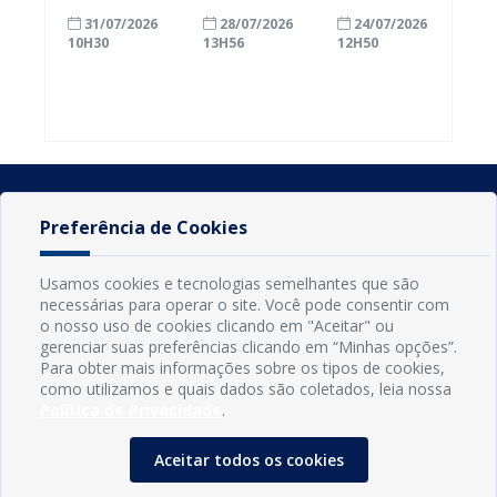
com a
inscrições
Conde
31/07/2026
28/07/2026
24/07/2026
alfabetização
para
ganham mais
10H30
13H56
12H50
ao participar
agricultores
prazo para
do Seminário
familiares
atualizar
Nacional pela
participarem
cadastro e
Alfabetização
do PAA
declarar
2026
Federal
rebanho
Preferência de Cookies
Usamos cookies e tecnologias semelhantes que são
necessárias para operar o site. Você pode consentir com
o nosso uso de cookies clicando em "Aceitar" ou
gerenciar suas preferências clicando em “Minhas opções”.
Para obter mais informações sobre os tipos de cookies,
como utilizamos e quais dados são coletados, leia nossa
Política de Privacidade
.
INFORMAÇÕES
Município de Conde - PB
Aceitar todos os cookies
CNPJ: 08.916.645/0001-80