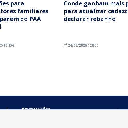
ções para
Conde ganham mais 
ltores familiares
para atualizar cadast
iparem do PAA
declarar rebanho
l
26 13H56
24/07/2026 12H50
INFORMAÇÕES
Município de Conde - PB