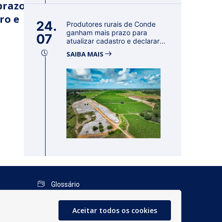
prazo
ro e
24.
Produtores rurais de Conde
ganham mais prazo para
07
atualizar cadastro e declarar
reban...
SAIBA MAIS
Glossário
Mapa do Site
Aceitar todos os cookies
Perguntas Frequentes