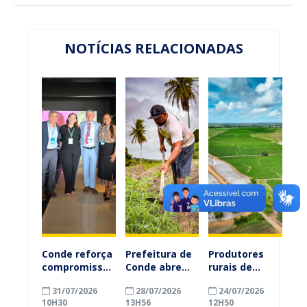
NOTÍCIAS RELACIONADAS
Conde reforça
Prefeitura de
Produtores
compromisso
Conde abre
rurais de
com a
inscrições
Conde
31/07/2026
28/07/2026
24/07/2026
alfabetização
para
ganham mais
10H30
13H56
12H50
ao participar
agricultores
prazo para