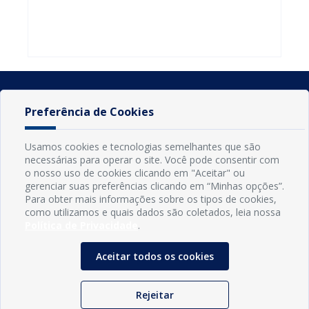
do Seminário
familiares
atualizar
Nacional pela
participarem
cadastro e
Alfabetização
do PAA
declarar
2026
Federal
rebanho
Preferência de Cookies
Usamos cookies e tecnologias semelhantes que são
necessárias para operar o site. Você pode consentir com
o nosso uso de cookies clicando em "Aceitar" ou
gerenciar suas preferências clicando em “Minhas opções”.
Para obter mais informações sobre os tipos de cookies,
como utilizamos e quais dados são coletados, leia nossa
Política de Privacidade
.
INFORMAÇÕES
Município de Conde - PB
Aceitar todos os cookies
CNPJ: 08.916.645/0001-80
LOC RODOVIA PB 018, SN, Centro, Conde, PB, 58322-000
(83) 3618-0548
Rejeitar
gabinetedaprefeita@conde.pb.gov.br