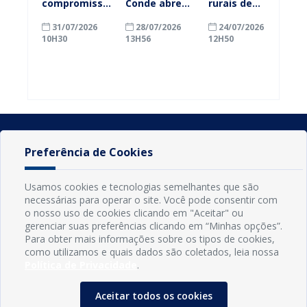
compromisso
Conde abre
rurais de
com a
inscrições
Conde
31/07/2026
28/07/2026
24/07/2026
alfabetização
para
ganham mais
10H30
13H56
12H50
ao participar
agricultores
prazo para
do Seminário
familiares
atualizar
Nacional pela
participarem
cadastro e
Alfabetização
do PAA
declarar
2026
Federal
rebanho
Preferência de Cookies
Usamos cookies e tecnologias semelhantes que são
necessárias para operar o site. Você pode consentir com
o nosso uso de cookies clicando em "Aceitar" ou
gerenciar suas preferências clicando em “Minhas opções”.
Para obter mais informações sobre os tipos de cookies,
como utilizamos e quais dados são coletados, leia nossa
Política de Privacidade
.
INFORMAÇÕES
Município de Conde - PB
Aceitar todos os cookies
CNPJ: 08.916.645/0001-80