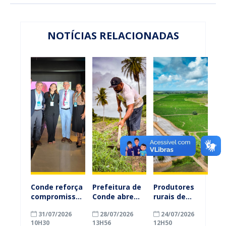
NOTÍCIAS RELACIONADAS
Conde reforça
Prefeitura de
Produtores
compromisso
Conde abre
rurais de
com a
inscrições
Conde
31/07/2026
28/07/2026
24/07/2026
alfabetização
para
ganham mais
10H30
13H56
12H50
ao participar
agricultores
prazo para