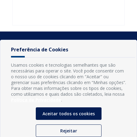
do Seminário
familiares
atualizar
Nacional pela
participarem
cadastro e
Alfabetização
do PAA
declarar
2026
Federal
rebanho
Preferência de Cookies
Usamos cookies e tecnologias semelhantes que são
necessárias para operar o site. Você pode consentir com
o nosso uso de cookies clicando em "Aceitar" ou
gerenciar suas preferências clicando em “Minhas opções”.
Para obter mais informações sobre os tipos de cookies,
como utilizamos e quais dados são coletados, leia nossa
Política de Privacidade
.
INFORMAÇÕES
Município de Conde - PB
Aceitar todos os cookies
CNPJ: 08.916.645/0001-80
LOC RODOVIA PB 018, SN, Centro, Conde, PB, 58322-000
(83) 3618-0548
Rejeitar
gabinetedaprefeita@conde.pb.gov.br