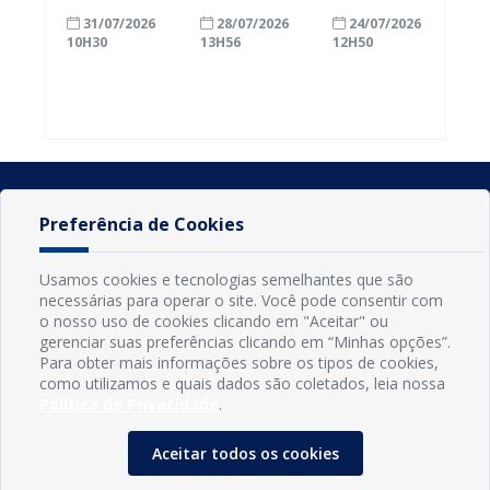
com a
inscrições
Conde
31/07/2026
28/07/2026
24/07/2026
alfabetização
para
ganham mais
10H30
13H56
12H50
ao participar
agricultores
prazo para
do Seminário
familiares
atualizar
Nacional pela
participarem
cadastro e
Alfabetização
do PAA
declarar
2026
Federal
rebanho
Preferência de Cookies
Usamos cookies e tecnologias semelhantes que são
necessárias para operar o site. Você pode consentir com
o nosso uso de cookies clicando em "Aceitar" ou
gerenciar suas preferências clicando em “Minhas opções”.
Para obter mais informações sobre os tipos de cookies,
como utilizamos e quais dados são coletados, leia nossa
Política de Privacidade
.
INFORMAÇÕES
Município de Conde - PB
Aceitar todos os cookies
CNPJ: 08.916.645/0001-80