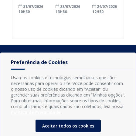
com a
inscrições
Conde
31/07/2026
28/07/2026
24/07/2026
alfabetização
para
ganham mais
10H30
13H56
12H50
ao participar
agricultores
prazo para
do Seminário
familiares
atualizar
Nacional pela
participarem
cadastro e
Alfabetização
do PAA
declarar
2026
Federal
rebanho
Preferência de Cookies
Usamos cookies e tecnologias semelhantes que são
necessárias para operar o site. Você pode consentir com
o nosso uso de cookies clicando em "Aceitar" ou
gerenciar suas preferências clicando em “Minhas opções”.
Para obter mais informações sobre os tipos de cookies,
como utilizamos e quais dados são coletados, leia nossa
Política de Privacidade
.
INFORMAÇÕES
Município de Conde - PB
Aceitar todos os cookies
CNPJ: 08.916.645/0001-80