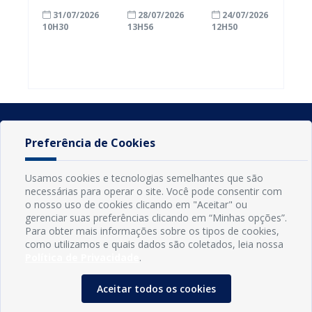
com a
inscrições
Conde
31/07/2026
28/07/2026
24/07/2026
alfabetização
para
ganham mais
10H30
13H56
12H50
ao participar
agricultores
prazo para
do Seminário
familiares
atualizar
Nacional pela
participarem
cadastro e
Alfabetização
do PAA
declarar
2026
Federal
rebanho
Preferência de Cookies
Usamos cookies e tecnologias semelhantes que são
necessárias para operar o site. Você pode consentir com
o nosso uso de cookies clicando em "Aceitar" ou
gerenciar suas preferências clicando em “Minhas opções”.
Para obter mais informações sobre os tipos de cookies,
como utilizamos e quais dados são coletados, leia nossa
Política de Privacidade
.
INFORMAÇÕES
Município de Conde - PB
Aceitar todos os cookies
CNPJ: 08.916.645/0001-80