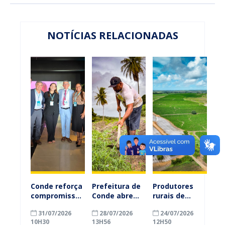
NOTÍCIAS RELACIONADAS
Conde reforça
Prefeitura de
Produtores
compromisso
Conde abre
rurais de
com a
inscrições
Conde
31/07/2026
28/07/2026
24/07/2026
alfabetização
para
ganham mais
10H30
13H56
12H50
ao participar
agricultores
prazo para