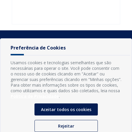
do Seminário
familiares
atualizar
Nacional pela
participarem
cadastro e
Alfabetização
do PAA
declarar
2026
Federal
rebanho
Preferência de Cookies
Usamos cookies e tecnologias semelhantes que são
necessárias para operar o site. Você pode consentir com
o nosso uso de cookies clicando em "Aceitar" ou
gerenciar suas preferências clicando em “Minhas opções”.
Para obter mais informações sobre os tipos de cookies,
como utilizamos e quais dados são coletados, leia nossa
Política de Privacidade
.
INFORMAÇÕES
Município de Conde - PB
Aceitar todos os cookies
CNPJ: 08.916.645/0001-80
LOC RODOVIA PB 018, SN, Centro, Conde, PB, 58322-000
(83) 3618-0548
Rejeitar
gabinetedaprefeita@conde.pb.gov.br