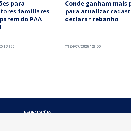
ções para
Conde ganham mais 
ltores familiares
para atualizar cadast
iparem do PAA
declarar rebanho
l
26 13H56
24/07/2026 12H50
INFORMAÇÕES
Município de Conde - PB