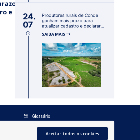
prazo
ro e
24.
Produtores rurais de Conde
ganham mais prazo para
07
atualizar cadastro e declarar
reban...
SAIBA MAIS
Glossário
Mapa do Site
Aceitar todos os cookies
Perguntas Frequentes