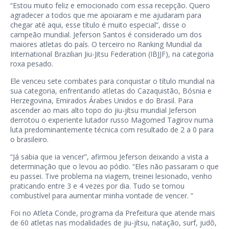
“Estou muito feliz e emocionado com essa recepção. Quero
agradecer a todos que me apoiaram e me ajudaram para
chegar até aqui, esse título é muito especial”, disse o
campeão mundial. Jeferson Santos é considerado um dos
maiores atletas do país. O terceiro no Ranking Mundial da
International Brazilian Jiu-Jitsu Federation (IBJJF), na categoria
roxa pesado.
Ele venceu sete combates para conquistar o título mundial na
sua categoria, enfrentando atletas do Cazaquistão, Bósnia e
Herzegovina, Emirados Árabes Unidos e do Brasil. Para
ascender ao mais alto topo do jiu-jítsu mundial Jeferson
derrotou o experiente lutador russo Magomed Tagirov numa
luta predominantemente técnica com resultado de 2 a 0 para
o brasileiro.
“Já sabia que ia vencer”, afirmou Jeferson deixando a vista a
determinação que o levou ao pódio. “Eles não passaram o que
eu passei. Tive problema na viagem, treinei lesionado, venho
praticando entre 3 e 4 vezes por dia. Tudo se tornou
combustível para aumentar minha vontade de vencer. ”
Foi no Atleta Conde, programa da Prefeitura que atende mais
de 60 atletas nas modalidades de jiu-jítsu, natação, surf, judô,