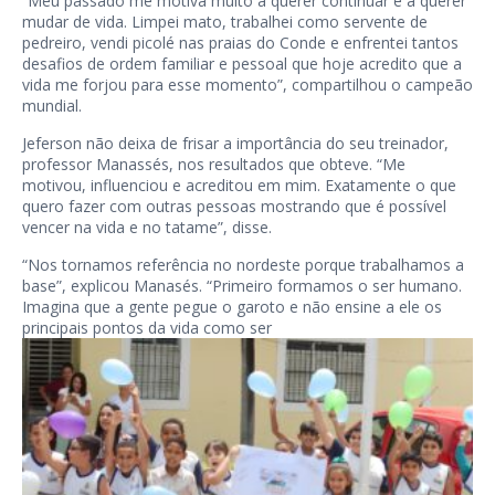
“Meu passado me motiva muito a querer continuar e a querer
mudar de vida. Limpei mato, trabalhei como servente de
pedreiro, vendi picolé nas praias do Conde e enfrentei tantos
desafios de ordem familiar e pessoal que hoje acredito que a
vida me forjou para esse momento”, compartilhou o campeão
mundial.
Jeferson não deixa de frisar a importância do seu treinador,
professor Manassés, nos resultados que obteve. “Me
motivou, influenciou e acreditou em mim. Exatamente o que
quero fazer com outras pessoas mostrando que é possível
vencer na vida e no tatame”, disse.
“Nos tornamos referência no nordeste porque trabalhamos a
base”, explicou Manasés. “Primeiro formamos o ser humano.
Imagina que a gente pegue o garoto e não ensine a ele os
principais pontos da vida como ser