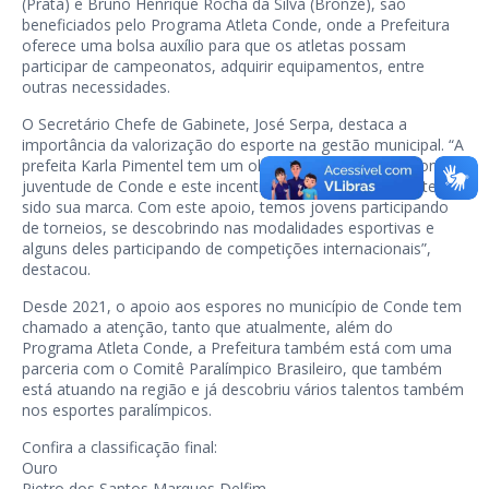
(Prata) e Bruno Henrique Rocha da Silva (Bronze), são
beneficiados pelo Programa Atleta Conde, onde a Prefeitura
oferece uma bolsa auxílio para que os atletas possam
participar de campeonatos, adquirir equipamentos, entre
outras necessidades.
O Secretário Chefe de Gabinete, José Serpa, destaca a
importância da valorização do esporte na gestão municipal. “A
prefeita Karla Pimentel tem um olhar muito cuidadoso com a
juventude de Conde e este incentivo aos jovens atletas, tem
sido sua marca. Com este apoio, temos jovens participando
de torneios, se descobrindo nas modalidades esportivas e
alguns deles participando de competições internacionais”,
destacou.
Desde 2021, o apoio aos espores no município de Conde tem
chamado a atenção, tanto que atualmente, além do
Programa Atleta Conde, a Prefeitura também está com uma
parceria com o Comitê Paralímpico Brasileiro, que também
está atuando na região e já descobriu vários talentos também
nos esportes paralímpicos.
Confira a classificação final:
Ouro
Pietro dos Santos Marques Delfim