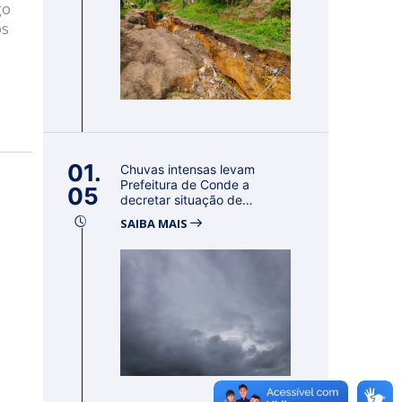
go
os
01.
Chuvas intensas levam
Prefeitura de Conde a
05
decretar situação de
emergência por 18...
SAIBA MAIS