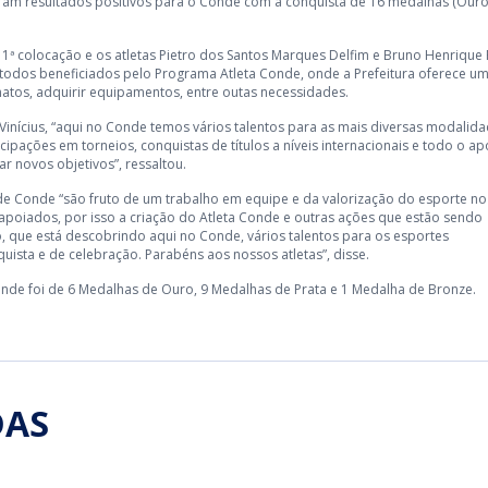
ram resultados positivos para o Conde com a conquista de 16 medalhas (Ouro
m a 1ª colocação e os atletas Pietro dos Santos Marques Delfim e Bruno Henrique
todos beneficiados pelo Programa Atleta Conde, onde a Prefeitura oferece u
natos, adquirir equipamentos, entre outas necessidades.
Vinícius, “aqui no Conde temos vários talentos para as mais diversas modalid
icipações em torneios, conquistas de títulos a níveis internacionais e todo o ap
r novos objetivos”, ressaltou.
s de Conde “são fruto de um trabalho em equipe e da valorização do esporte no
m apoiados, por isso a criação do Atleta Conde e outras ações que estão sendo
, que está descobrindo aqui no Conde, vários talentos para os esportes
ista e de celebração. Parabéns aos nossos atletas”, disse.
onde foi de 6 Medalhas de Ouro, 9 Medalhas de Prata e 1 Medalha de Bronze.
DAS