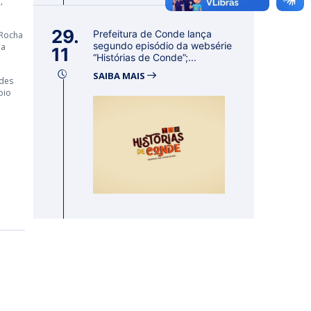
,
29.
Prefeitura de Conde lança
 Rocha
segundo episódio da websérie
ma
11
“Histórias de Conde”;...
SAIBA MAIS
ades
oio