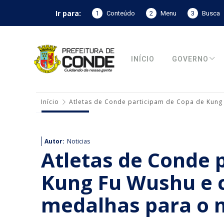
Ir para:
1
Conteúdo
2
Menu
3
Busca
INÍCIO
GOVERNO
Início
Atletas de Conde participam de Copa de Kung
Autor:
Noticias
Atletas de Conde 
Kung Fu Wushu e 
medalhas para o 