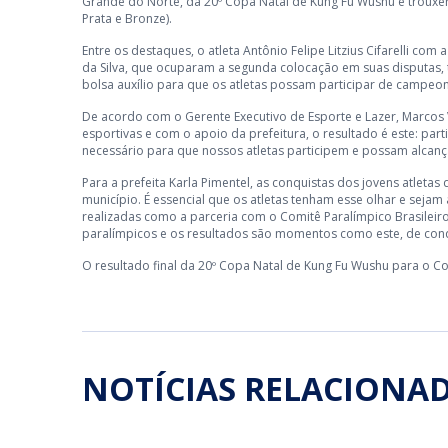
Grande do Norte, da 20º Copa Natal de Kung Fu Wushu e trouxe
Prata e Bronze).
Entre os destaques, o atleta Antônio Felipe Litzius Cifarelli co
da Silva, que ocuparam a segunda colocação em suas disputas, 
bolsa auxílio para que os atletas possam participar de campeo
De acordo com o Gerente Executivo de Esporte e Lazer, Marcos 
esportivas e com o apoio da prefeitura, o resultado é este: part
necessário para que nossos atletas participem e possam alcança
Para a prefeita Karla Pimentel, as conquistas dos jovens atleta
município. É essencial que os atletas tenham esse olhar e seja
realizadas como a parceria com o Comitê Paralímpico Brasileiro
paralímpicos e os resultados são momentos como este, de conqu
O resultado final da 20º Copa Natal de Kung Fu Wushu para o C
NOTÍCIAS RELACIONA