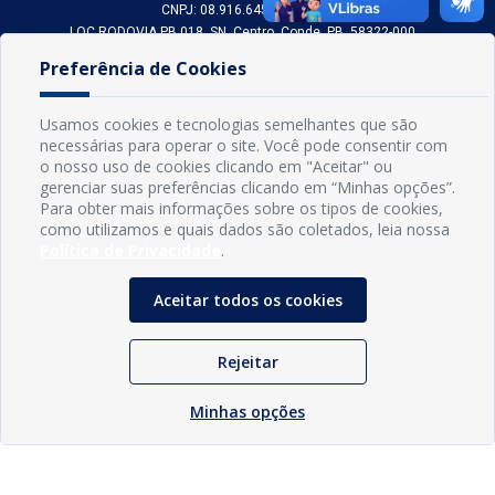
CNPJ: 08.916.645/0001-80
LOC RODOVIA PB 018, SN, Centro, Conde, PB, 58322-000
(83) 3618-0548
Preferência de Cookies
gabinetedaprefeita@conde.pb.gov.br
Exp: Segunda a sexta, das 8h às 14h.
Usamos cookies e tecnologias semelhantes que são
necessárias para operar o site. Você pode consentir com
Sogo Tecnologia
o nosso uso de cookies clicando em "Aceitar" ou
© Prefeitura Municipal do Conde | Desenvolvido por
gerenciar suas preferências clicando em “Minhas opções”.
Para obter mais informações sobre os tipos de cookies,
como utilizamos e quais dados são coletados, leia nossa
Política de Privacidade
.
Aceitar todos os cookies
Rejeitar
Minhas opções