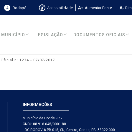
4
Rodapé
Aumentar Fonte
Dimi
Acessibilidade
MUNICÍPIO
LEGISLAÇÃO
DOCUMENTOS OFICIAIS
 Oficial nº 1234 – 07/07/2017
INFORMAÇÕES
Município de Conde - PB
CNPJ: 08.916.645/0001-80
LOC RODOVIA PB 018, SN, Centro, Conde, PB, 58322-000