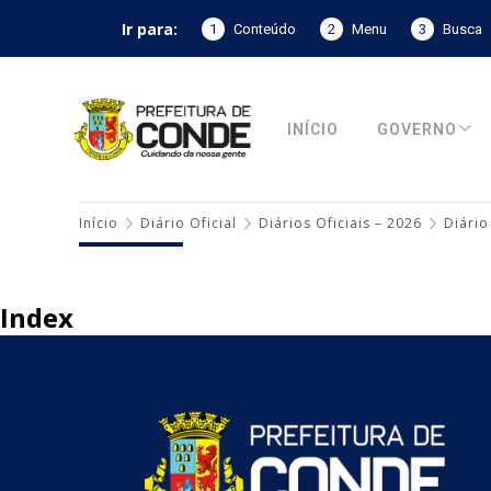
Ir para:
1
Conteúdo
2
Menu
3
Busca
INÍCIO
GOVERNO
Início
Diário Oficial
Diários Oficiais – 2026
Diário
Index