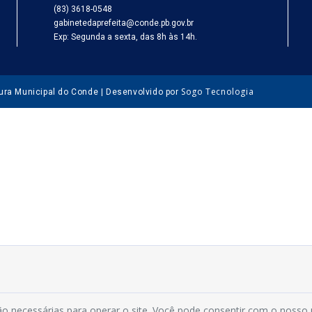
(83) 3618-0548
gabinetedaprefeita@conde.pb.gov.br
Exp: Segunda a sexta, das 8h às 14h.
Sogo Tecnologia
tura Municipal do Conde | Desenvolvido por
o necessárias para operar o site. Você pode consentir com o nosso