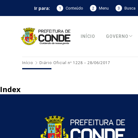
Ir para:
1
Conteúdo
2
Menu
3
Busca
INÍCIO
GOVERNO
Início
Diário Oficial nº 1228 – 28/06/2017
Index