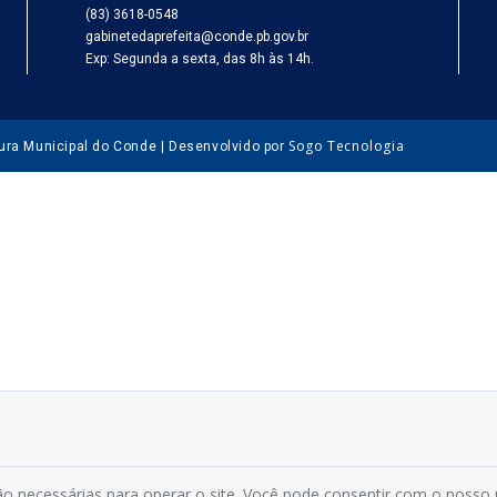
(83) 3618-0548
gabinetedaprefeita@conde.pb.gov.br
Exp: Segunda a sexta, das 8h às 14h.
Sogo Tecnologia
tura Municipal do Conde | Desenvolvido por
o necessárias para operar o site. Você pode consentir com o nosso