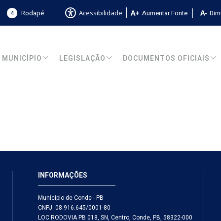
4
Rodapé
Aumentar Fonte
Dimi
Acessibilidade
MUNICÍPIO
LEGISLAÇÃO
DOCUMENTOS OFICIAIS
INFORMAÇÕES
Município de Conde - PB
CNPJ: 08.916.645/0001-80
LOC RODOVIA PB 018, SN, Centro, Conde, PB, 58322-000