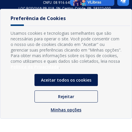
CNPJ: 08.916.645/0001-80
LOC RODOVIA PB 018, SN, Centro, Conde, PB, 58322-000
(83) 3618-0548
Preferência de Cookies
gabinetedaprefeita@conde.pb.gov.br
Exp: Segunda a sexta, das 8h às 14h.
Usamos cookies e tecnologias semelhantes que são
necessárias para operar o site. Você pode consentir com
Sogo Tecnologia
o nosso uso de cookies clicando em "Aceitar" ou
© Prefeitura Municipal do Conde | Desenvolvido por
gerenciar suas preferências clicando em “Minhas opções”.
Para obter mais informações sobre os tipos de cookies,
como utilizamos e quais dados são coletados, leia nossa
Política de Privacidade
.
Aceitar todos os cookies
Rejeitar
Minhas opções