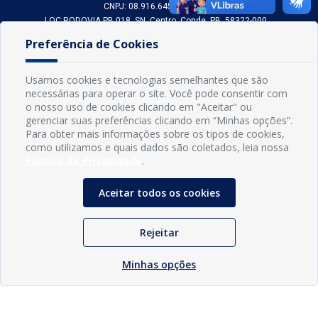
CNPJ: 08.916.645/0001-80
LOC RODOVIA PB 018, SN, Centro, Conde, PB, 58322-000
(83) 3618-0548
Preferência de Cookies
gabinetedaprefeita@conde.pb.gov.br
Exp: Segunda a sexta, das 8h às 14h.
Usamos cookies e tecnologias semelhantes que são
necessárias para operar o site. Você pode consentir com
Sogo Tecnologia
o nosso uso de cookies clicando em "Aceitar" ou
© Prefeitura Municipal do Conde | Desenvolvido por
gerenciar suas preferências clicando em “Minhas opções”.
Para obter mais informações sobre os tipos de cookies,
como utilizamos e quais dados são coletados, leia nossa
Política de Privacidade
.
Aceitar todos os cookies
Rejeitar
Minhas opções