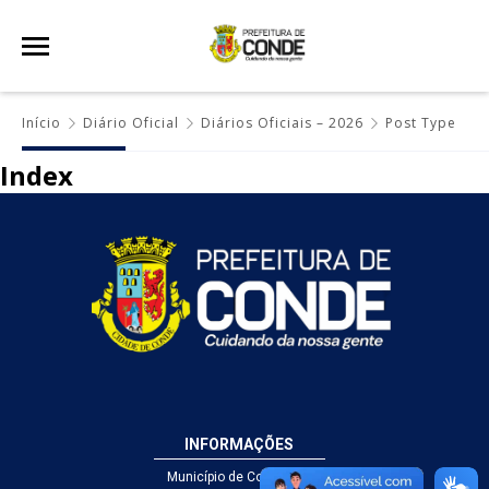
Início
Diário Oficial
Diários Oficiais – 2026
Post Type
Index
INFORMAÇÕES
Município de Conde - PB