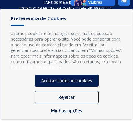
CNPJ: 08.916.645/0001-80
LOC RODOVIA PB 018, SN, Centro, Conde, PB, 58322-000
(83) 3618-0548
Preferência de Cookies
gabinetedaprefeita@conde.pb.gov.br
Exp: Segunda a sexta, das 8h às 14h.
Usamos cookies e tecnologias semelhantes que são
necessárias para operar o site. Você pode consentir com
Sogo Tecnologia
o nosso uso de cookies clicando em "Aceitar" ou
© Prefeitura Municipal do Conde | Desenvolvido por
gerenciar suas preferências clicando em “Minhas opções”.
Para obter mais informações sobre os tipos de cookies,
como utilizamos e quais dados são coletados, leia nossa
Política de Privacidade
.
Aceitar todos os cookies
Rejeitar
Minhas opções