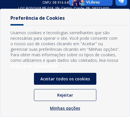
CNPJ: 08.916.645/0001-80
LOC RODOVIA PB 018, SN, Centro, Conde, PB, 58322-000
(83) 3618-0548
Preferência de Cookies
gabinetedaprefeita@conde.pb.gov.br
Exp: Segunda a sexta, das 8h às 14h.
Usamos cookies e tecnologias semelhantes que são
necessárias para operar o site. Você pode consentir com
Sogo Tecnologia
o nosso uso de cookies clicando em "Aceitar" ou
© Prefeitura Municipal do Conde | Desenvolvido por
gerenciar suas preferências clicando em “Minhas opções”.
Para obter mais informações sobre os tipos de cookies,
como utilizamos e quais dados são coletados, leia nossa
Política de Privacidade
.
Aceitar todos os cookies
Rejeitar
Minhas opções