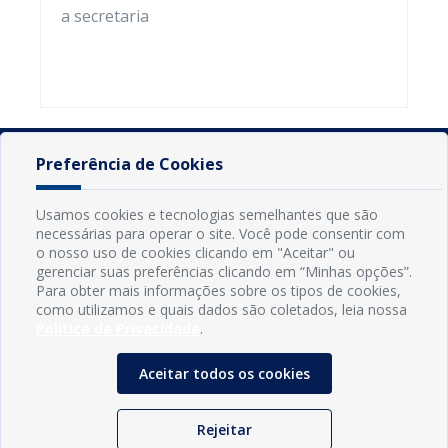
a secretaria
Preferência de Cookies
Usamos cookies e tecnologias semelhantes que são
necessárias para operar o site. Você pode consentir com
o nosso uso de cookies clicando em "Aceitar" ou
gerenciar suas preferências clicando em “Minhas opções”.
Para obter mais informações sobre os tipos de cookies,
como utilizamos e quais dados são coletados, leia nossa
Política de Privacidade
.
INFORMAÇÕES
Aceitar todos os cookies
Município de Conde - PB
CNPJ: 08.916.645/0001-80
Rejeitar
LOC RODOVIA PB 018, SN, Centro, Conde, PB, 58322-000