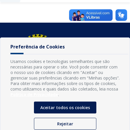
Preferência de Cookies
Usamos cookies e tecnologias semelhantes que são
necessárias para operar o site. Você pode consentir com
o nosso uso de cookies clicando em "Aceitar" ou
gerenciar suas preferências clicando em “Minhas opções”.
Para obter mais informações sobre os tipos de cookies,
como utilizamos e quais dados são coletados, leia nossa
INFORMAÇÕES
Política de Privacidade
.
Município de Conde - PB
CNPJ: 08.916.645/0001-80
Aceitar todos os cookies
LOC RODOVIA PB 018, SN, Centro, Conde, PB, 58322-000
(83) 3618-0548
gabinetedaprefeita@conde.pb.gov.br
Rejeitar
Exp: Segunda a sexta, das 8h às 14h.