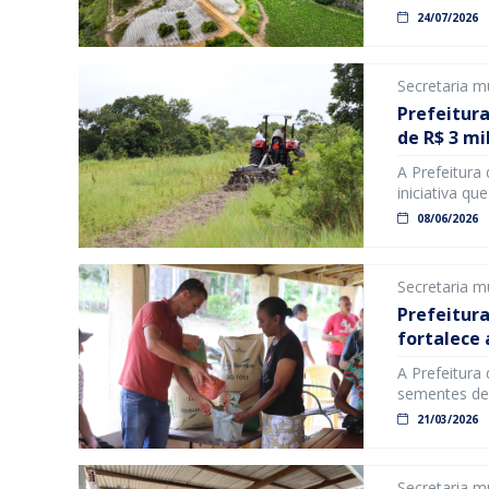
2026 o prazo
24/07/2026
Rebanho, gar
campanha é d
Secretaria m
Prefeitura
de R$ 3 mi
A Prefeitura
iniciativa qu
parcela única
08/06/2026
piscicultore
chuvas regis
decretação d
Secretaria m
Prefeitura
fortalece
A Prefeitura
sementes de 
por comunida
21/03/2026
os produtore
faz parte das
Secretaria m