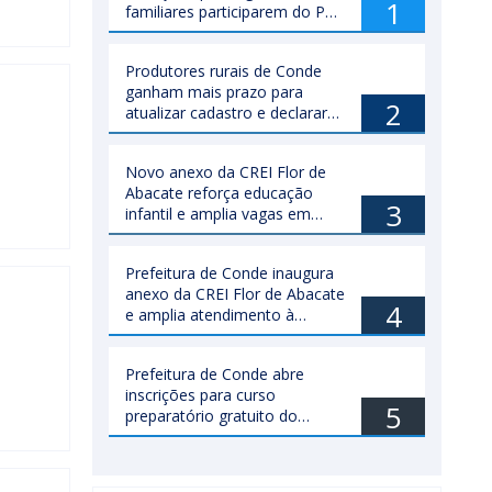
1
familiares participarem do PAA
Federal
Produtores rurais de Conde
ganham mais prazo para
2
atualizar cadastro e declarar
rebanho
Novo anexo da CREI Flor de
Abacate reforça educação
3
infantil e amplia vagas em
Conde
Prefeitura de Conde inaugura
anexo da CREI Flor de Abacate
4
e amplia atendimento à
educação infantil
Prefeitura de Conde abre
inscrições para curso
5
preparatório gratuito do
Enem; veja como participar