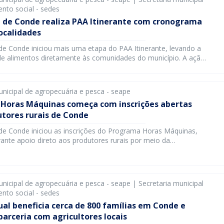
nto social - sedes
a de Conde realiza PAA Itinerante com cronograma
ocalidades
 de Conde iniciou mais uma etapa do PAA Itinerante, levando a
 de alimentos diretamente às comunidades do município. A ação
o mais fácil às famílias cadastradas e fortalece a agricultura
e importante da economia local. Para ser beneficiada, a família
r dentro dos critérios do programa e apresentar documentos […]
unicipal de agropecuária e pesca - seape
Horas Máquinas começa com inscrições abertas
utores rurais de Conde
 de Conde iniciou as inscrições do Programa Horas Máquinas,
ante apoio direto aos produtores rurais por meio da
ação de serviços de maquinário agrícola para melhoria das áreas
e da infraestrutura das propriedades. Cada família cadastrada
a até duas horas de serviço, mediante inscrição presencial na
]
unicipal de agropecuária e pesca - seape | Secretaria municipal
nto social - sedes
al beneficia cerca de 800 famílias em Conde e
parceria com agricultores locais