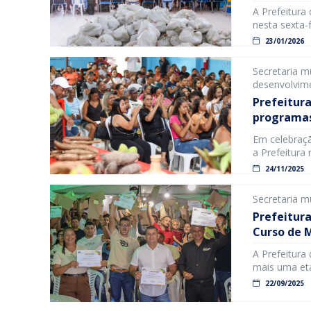
A Prefeitura
nesta sexta-
Alimentos (P
23/01/2026
de 800 famíli
aconteceu no
Secretaria m
desenvolvime
Prefeitura
programas
comemoraç
Em celebraçã
a Prefeitura
Solenidade d
24/11/2025
“Do Campo p
evento refor
Secretaria m
da […]
Prefeitur
Curso de 
A Prefeitura
mais uma eta
certificados
22/09/2025
iniciativa a
gestão munic