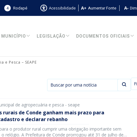
4
Rodapé
Aumentar Fonte
Dimi
Acessibilidade
MUNICÍPIO
LEGISLAÇÃO
DOCUMENTOS OFICIAIS
ia e Pesca – SEAPE
F
unicipal de agropecuária e pesca - seape
s rurais de Conde ganham mais prazo para
cadastro e declarar rebanho
ara o produtor rural cumprir uma obrigação importante sem
a o relógio. A Prefeitura de Conde prorrogou até 31 de julho de