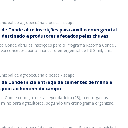
 da Campanha de Atualização Cadastral e Declaração de
antindo mais tranquilidade para os criadores do município. A
estinada aos produtores de bovinos, caprinos, ovinos, […]
unicipal de agropecuária e pesca - seape
 de Conde abre inscrições para auxílio emergencial
l destinado a produtores afetados pelas chuvas
 de Conde abriu as inscrições para o Programa Retoma Conde ,
e vai conceder auxílio financeiro emergencial de R$ 3 mil, em
, para agricultores familiares, pequenos produtores rurais,
s e aquicultores que tiveram prejuízos causados pelas fortes
tradas no município. O programa foi instituído após a
e situação […]
unicipal de agropecuária e pesca - seape
 de Conde inicia entrega de sementes de milho e
 apoio ao homem do campo
 de Conde começa, nesta segunda-feira (23), a entrega das
milho para agricultores, seguindo um cronograma organizado
des. A ação acontece nos dias 23 e 24 de março e garante que
s recebam o insumo no tempo certo para o plantio. A iniciativa
 políticas de incentivo à […]
unicipal de agropecuária e pesca - seape | Secretaria municipal