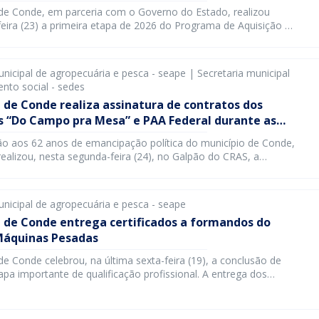
 de Conde, em parceria com o Governo do Estado, realizou
feira (23) a primeira etapa de 2026 do Programa de Aquisição de
AA Estadual), garantindo a distribuição de alimentos para cerca
as em situação de vulnerabilidade social. A primeira entrega
 bairro do Centro e, segundo a subgerente […]
unicipal de agropecuária e pesca - seape | Secretaria municipal
nto social - sedes
 de Conde realiza assinatura de contratos dos
 “Do Campo pra Mesa” e PAA Federal durante as
ões dos 62 anos do município
o aos 62 anos de emancipação política do município de Conde,
 realizou, nesta segunda-feira (24), no Galpão do CRAS, a
e Assinatura dos Contratos com Agricultores dos programas
ra Mesa” e Programa de Aquisição de Alimentos (PAA). O
ça o compromisso da gestão municipal com o fortalecimento
unicipal de agropecuária e pesca - seape
a de Conde entrega certificados a formandos do
Máquinas Pesadas
 de Conde celebrou, na última sexta-feira (19), a conclusão de
pa importante de qualificação profissional. A entrega dos
 do Curso de Máquinas Pesadas, que contemplou 109 alunos. A
mplia oportunidades de emprego e reforça o compromisso da
ipal com a formação e a inclusão social. Os cursos foram […]