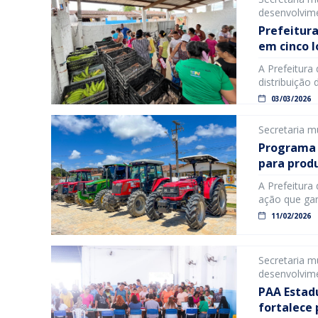
desenvolvime
Prefeitur
em cinco l
A Prefeitura
distribuição
garante acess
03/03/2026
familiar, bas
precisa esta
Secretaria m
Programa 
para prod
A Prefeitura
ação que gar
disponibiliz
11/02/2026
de produção 
terá direito 
Secretaria […
Secretaria m
desenvolvime
PAA Estadu
fortalece 