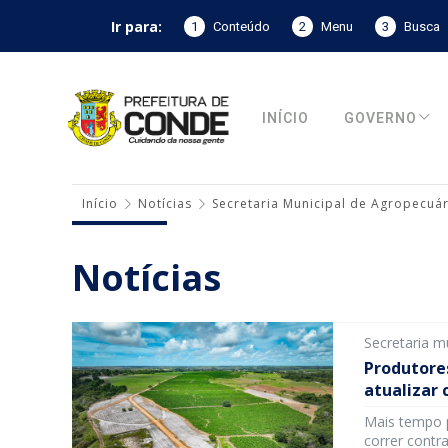
Ir para:
1
Conteúdo
2
Menu
3
Busca
INÍCIO
GOVERNO
Início
Notícias
Secretaria Municipal de Agropecuár
Notícias
Secretaria m
Produtore
atualizar 
Mais tempo p
correr contr