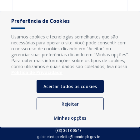
Preferência de Cookies
Usamos cookies e tecnologias semelhantes que são
necessárias para operar o site. Você pode consentir com
o nosso uso de cookies clicando em "Aceitar" ou
gerenciar suas preferências clicando em “Minhas opções”.
Para obter mais informações sobre os tipos de cookies,
como utilizamos e quais dados são coletados, leia nossa
Política de Privacidade
.
Aceitar todos os cookies
INFORMAÇÕES
Rejeitar
Município de Conde - PB
Minhas opções
CNPJ: 08.916.645/0001-80
LOC RODOVIA PB 018, SN, Centro, Conde, PB, 58322-000
(83) 3618-0548
gabinetedaprefeita@conde.pb.gov.br