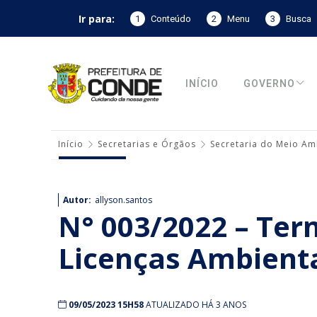
Ir para:
1
Conteúdo
2
Menu
3
Busca
INÍCIO
GOVERNO
Início
Secretarias e Órgãos
Secretaria do Meio Am
Autor:
allyson.santos
N° 003/2022 – Te
Licenças Ambient
09/05/2023 15H58
ATUALIZADO HÁ 3 ANOS