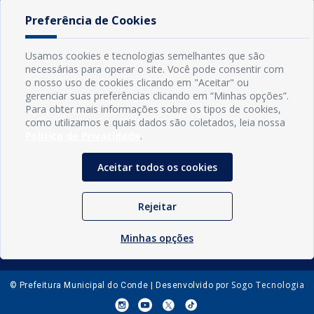
Preferência de Cookies
Usamos cookies e tecnologias semelhantes que são
necessárias para operar o site. Você pode consentir com
o nosso uso de cookies clicando em "Aceitar" ou
gerenciar suas preferências clicando em “Minhas opções”.
Para obter mais informações sobre os tipos de cookies,
como utilizamos e quais dados são coletados, leia nossa
Política de Privacidade
.
INFORMAÇÕES
Aceitar todos os cookies
Município de Conde - PB
CNPJ: 08.916.645/0001-80
LOC RODOVIA PB 018, SN, Centro, Conde, PB, 58322-000
Rejeitar
(83) 3618-0548
gabinetedaprefeita@conde.pb.gov.br
Minhas opções
Exp: Segunda a sexta, das 8h às 14h.
Sogo Tecnologia
© Prefeitura Municipal do Conde | Desenvolvido por