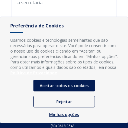
a secretaria
Preferência de Cookies
Usamos cookies e tecnologias semelhantes que são
necessárias para operar o site. Você pode consentir com
o nosso uso de cookies clicando em "Aceitar" ou
gerenciar suas preferências clicando em “Minhas opções”.
Para obter mais informações sobre os tipos de cookies,
como utilizamos e quais dados são coletados, leia nossa
Política de Privacidade
.
Aceitar todos os cookies
INFORMAÇÕES
Rejeitar
Município de Conde - PB
Minhas opções
CNPJ: 08.916.645/0001-80
LOC RODOVIA PB 018, SN, Centro, Conde, PB, 58322-000
(83) 3618-0548