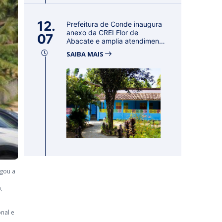
12.
Prefeitura de Conde inaugura
anexo da CREI Flor de
07
Abacate e amplia atendimento
à ed...
SAIBA MAIS
lgou a
,
nal e