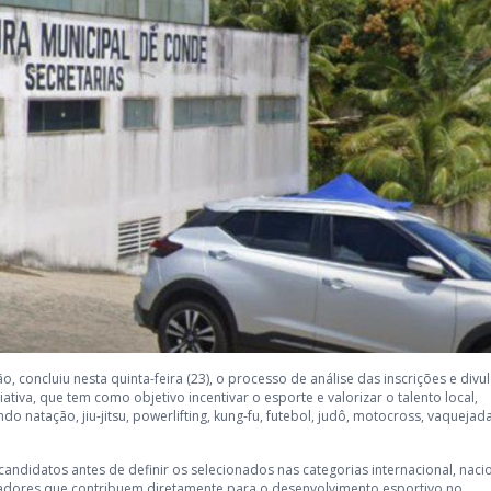
 concluiu nesta quinta-feira (23), o processo de análise das inscrições e divu
ativa, que tem como objetivo incentivar o esporte e valorizar o talento local,
 natação, jiu-jitsu, powerlifting, kung-fu, futebol, judô, motocross, vaquejada
didatos antes de definir os selecionados nas categorias internacional, nacio
inadores que contribuem diretamente para o desenvolvimento esportivo no