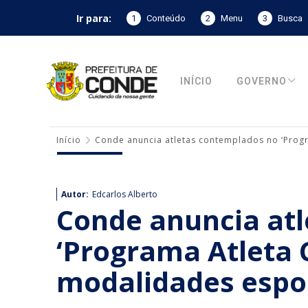
Ir para:
1
Conteúdo
2
Menu
3
Busca
INÍCIO
GOVERNO
Início
Conde anuncia atletas contemplados no ‘Prog
Autor:
Edcarlos Alberto
Conde anuncia at
‘Programa Atleta 
modalidades espo