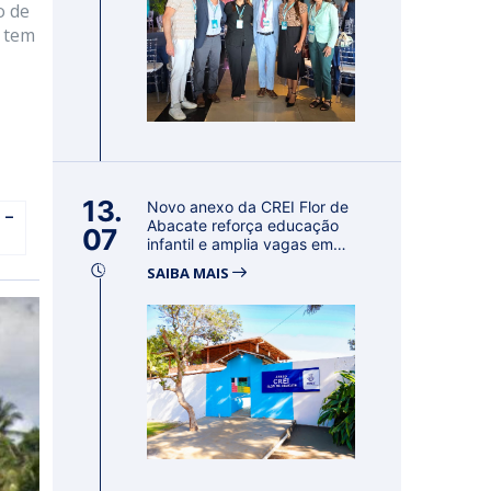
o de
e tem
13.
Novo anexo da CREI Flor de
 –
Abacate reforça educação
07
infantil e amplia vagas em
Con...
SAIBA MAIS