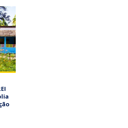
EI
lia
ção