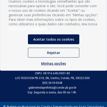
Usamos cookies e tecnologias semelhantes que são
necessárias para operar o site. Você pode consentir com
o nosso uso de cookies clicando em "Aceitar" ou
gerenciar suas preferências clicando em “Minhas opções”.
Para obter mais informações sobre os tipos de cookies,
como utilizamos e quais dados são coletados, leia nossa
Política de Privacidade
.
Aceitar todos os cookies
Rejeitar
INFORMAÇÕES
Minhas opções
Município de Conde - PB
CNPJ: 08.916.645/0001-80
LOC RODOVIA PB 018, SN, Centro, Conde, PB, 58322-000
(83) 3618-0548
gabinetedaprefeita@conde.pb.gov.br
Exp: Segunda a sexta, das 8h às 14h.
Sogo Tecnologia
© Prefeitura Municipal do Conde | Desenvolvido por