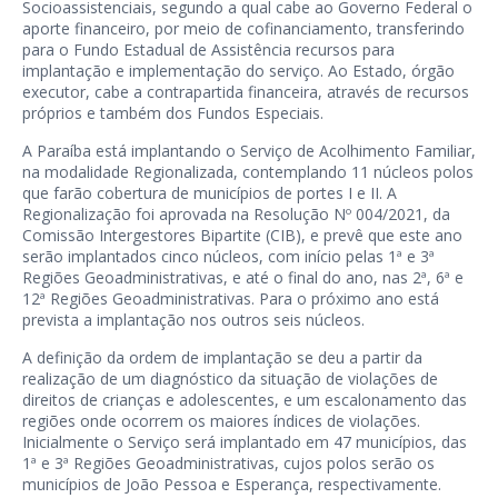
Socioassistenciais, segundo a qual cabe ao Governo Federal o
aporte financeiro, por meio de cofinanciamento, transferindo
para o Fundo Estadual de Assistência recursos para
implantação e implementação do serviço. Ao Estado, órgão
executor, cabe a contrapartida financeira, através de recursos
próprios e também dos Fundos Especiais.
A Paraíba está implantando o Serviço de Acolhimento Familiar,
na modalidade Regionalizada, contemplando 11 núcleos polos
que farão cobertura de municípios de portes I e II. A
Regionalização foi aprovada na Resolução Nº 004/2021, da
Comissão Intergestores Bipartite (CIB), e prevê que este ano
serão implantados cinco núcleos, com início pelas 1ª e 3ª
Regiões Geoadministrativas, e até o final do ano, nas 2ª, 6ª e
12ª Regiões Geoadministrativas. Para o próximo ano está
prevista a implantação nos outros seis núcleos.
A definição da ordem de implantação se deu a partir da
realização de um diagnóstico da situação de violações de
direitos de crianças e adolescentes, e um escalonamento das
regiões onde ocorrem os maiores índices de violações.
Inicialmente o Serviço será implantado em 47 municípios, das
1ª e 3ª Regiões Geoadministrativas, cujos polos serão os
municípios de João Pessoa e Esperança, respectivamente.