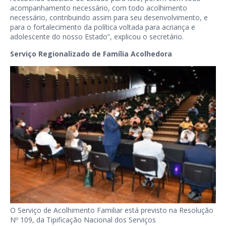
acompanhamento necessário, com todo acolhimento
necessário, contribuindo assim para seu desenvolvimento, e
para o fortalecimento da política voltada para acriança e
adolescente do nosso Estado”, explicou o secretário.
Serviço Regionalizado de Família Acolhedora
O Serviço de Acolhimento Familiar está previsto na Resolução
Nº 109, da Tipificação Nacional dos Serviços