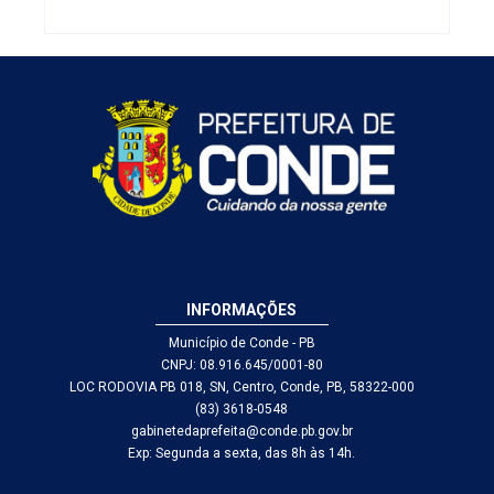
Alfabetização
em Conde
atendimento
2026
à educação
infantil
INFORMAÇÕES
Município de Conde - PB
CNPJ: 08.916.645/0001-80
LOC RODOVIA PB 018, SN, Centro, Conde, PB, 58322-000
(83) 3618-0548
gabinetedaprefeita@conde.pb.gov.br
Exp: Segunda a sexta, das 8h às 14h.