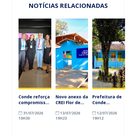
NOTÍCIAS RELACIONADAS
Conde reforça
Novo anexo da
Prefeitura de
compromisso
CREI Flor de
Conde
com a
Abacate
inaugura
31/07/2026
13/07/2026
12/07/2026
alfabetização
reforça
anexo da CREI
10H30
19H23
19H12
ao participar
educação
Flor de
do Seminário
infantil e
Abacate e
Nacional pela
amplia vagas
amplia