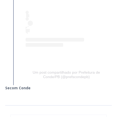
Um post compartilhado por Prefeitura de
Conde/PB (@prefscondepb)
Secom Conde