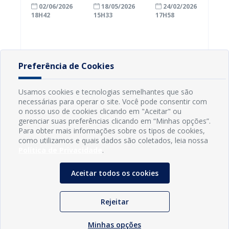
02/06/2026
18/05/2026
24/02/2026
ambiental e
bugueiros e
maior
18H42
15H33
17H58
distribui
profissionais
operadora de
materiais
do turismo
Portugal
educativos na
após
orla de Conde
manifestação
na PB-008
Preferência de Cookies
Usamos cookies e tecnologias semelhantes que são
necessárias para operar o site. Você pode consentir com
o nosso uso de cookies clicando em "Aceitar" ou
gerenciar suas preferências clicando em “Minhas opções”.
Para obter mais informações sobre os tipos de cookies,
como utilizamos e quais dados são coletados, leia nossa
Política de Privacidade
.
Aceitar todos os cookies
INFORMAÇÕES
Rejeitar
Município de Conde - PB
CNPJ: 08.916.645/0001-80
Minhas opções
LOC RODOVIA PB 018, SN, Centro, Conde, PB, 58322-000