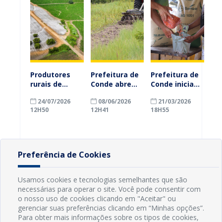
Produtores
Prefeitura de
Prefeitura de
rurais de
Conde abre
Conde inicia
Conde
inscrições
entrega de
24/07/2026
08/06/2026
21/03/2026
ganham mais
para auxílio
sementes de
12H50
12H41
18H55
prazo para
emergencial
milho e
atualizar
de R$ 3 mil
fortalece
cadastro e
destinado a
apoio ao
declarar
produtores
homem do
rebanho
afetados
campo
Preferência de Cookies
pelas chuvas
Usamos cookies e tecnologias semelhantes que são
necessárias para operar o site. Você pode consentir com
o nosso uso de cookies clicando em "Aceitar" ou
gerenciar suas preferências clicando em “Minhas opções”.
Para obter mais informações sobre os tipos de cookies,