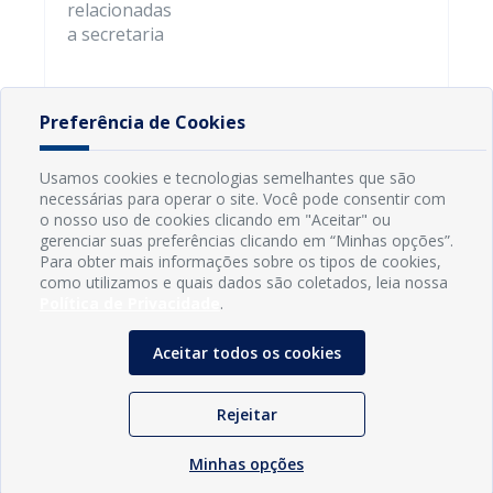
relacionadas
a secretaria
Preferência de Cookies
Usamos cookies e tecnologias semelhantes que são
necessárias para operar o site. Você pode consentir com
o nosso uso de cookies clicando em "Aceitar" ou
gerenciar suas preferências clicando em “Minhas opções”.
Para obter mais informações sobre os tipos de cookies,
como utilizamos e quais dados são coletados, leia nossa
Política de Privacidade
.
Aceitar todos os cookies
INFORMAÇÕES
Rejeitar
Município de Conde - PB
Minhas opções
CNPJ: 08.916.645/0001-80
LOC RODOVIA PB 018, SN, Centro, Conde, PB, 58322-000