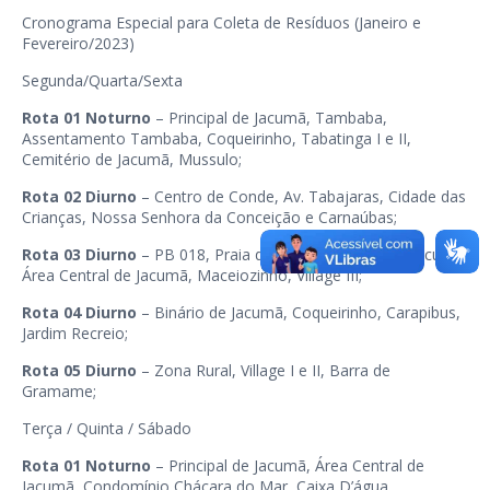
Cronograma Especial para Coleta de Resíduos (Janeiro e
Fevereiro/2023)
Segunda/Quarta/Sexta
Rota 01 Noturno
– Principal de Jacumã, Tambaba,
Assentamento Tambaba, Coqueirinho, Tabatinga I e II,
Cemitério de Jacumã, Mussulo;
Rota 02 Diurno
– Centro de Conde, Av. Tabajaras, Cidade das
Crianças, Nossa Senhora da Conceição e Carnaúbas;
Rota 03 Diurno
– PB 018, Praia do Amor, Principal de Jacumã,
Área Central de Jacumã, Maceiozinho, Village III;
Rota 04 Diurno
– Binário de Jacumã, Coqueirinho, Carapibus,
Jardim Recreio;
Rota 05 Diurno
– Zona Rural, Village I e II, Barra de
Gramame;
Terça / Quinta / Sábado
Rota 01 Noturno
– Principal de Jacumã, Área Central de
Jacumã, Condomínio Chácara do Mar, Caixa D’água,