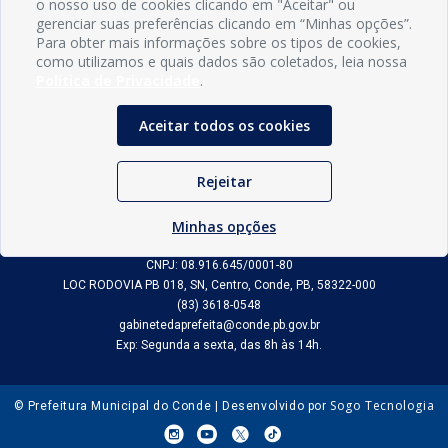
o nosso uso de cookies clicando em "Aceitar" ou
gerenciar suas preferências clicando em “Minhas opções”.
Para obter mais informações sobre os tipos de cookies,
como utilizamos e quais dados são coletados, leia nossa
Política de Privacidade
.
Aceitar todos os cookies
Rejeitar
INFORMAÇÕES
Minhas opções
Município de Conde - PB
CNPJ: 08.916.645/0001-80
LOC RODOVIA PB 018, SN, Centro, Conde, PB, 58322-000
(83) 3618-0548
gabinetedaprefeita@conde.pb.gov.br
Exp: Segunda a sexta, das 8h às 14h.
Sogo Tecnologia
© Prefeitura Municipal do Conde | Desenvolvido por