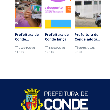
Prefeitura de
Prefeitura de
Prefeitura de
Conde
Conde lança
Conde adota
prorroga
campanha do
Sistema
29/04/2026
18/03/2026
06/01/2026
prazos do
IPTU 2026 com
Nacional de
11H59
10H46
9H38
IPTU 2026 e
descontos e
Nota Fiscal de
facilita
acesso
Serviços a
pagamento
facilitado
partir de 2026
para
online
contribuintes