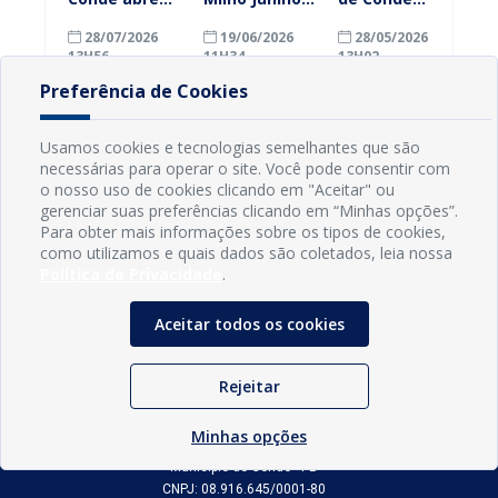
inscrições
começa nesta
realiza
28/07/2026
19/06/2026
28/05/2026
para
segunda-feira
dispensa de
13H56
11H34
13H02
agricultores
(22) e vai
mais de 50
familiares
beneficiar
jovens e
Preferência de Cookies
participarem
famílias em
reforça
do PAA
diversas
importância
Federal
comunidades
do
Usamos cookies e tecnologias semelhantes que são
de Conde
alistamento
necessárias para operar o site. Você pode consentir com
militar
o nosso uso de cookies clicando em "Aceitar" ou
gerenciar suas preferências clicando em “Minhas opções”.
Para obter mais informações sobre os tipos de cookies,
como utilizamos e quais dados são coletados, leia nossa
Política de Privacidade
.
Aceitar todos os cookies
Rejeitar
INFORMAÇÕES
Minhas opções
Município de Conde - PB
CNPJ: 08.916.645/0001-80