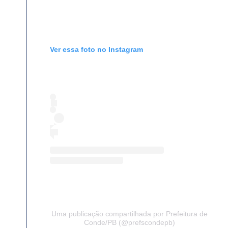
Ver essa foto no Instagram
Uma publicação compartilhada por Prefeitura de
Conde/PB (@prefscondepb)