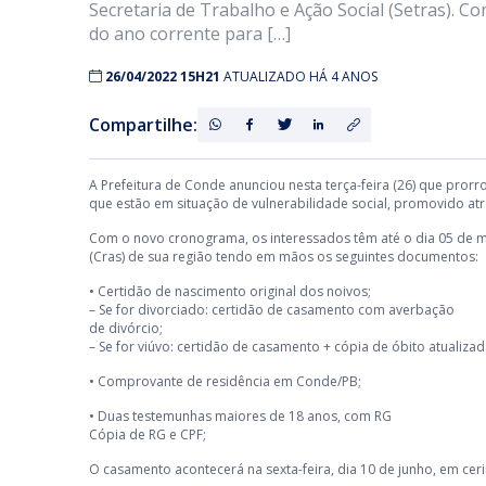
Secretaria de Trabalho e Ação Social (Setras). 
do ano corrente para […]
26/04/2022 15H21
ATUALIZADO HÁ 4 ANOS
Compartilhe:
A Prefeitura de Conde anunciou nesta terça-feira (26) que pror
que estão em situação de vulnerabilidade social, promovido atra
Com o novo cronograma, os interessados têm até o dia 05 de ma
(Cras) de sua região tendo em mãos os seguintes documentos:
• Certidão de nascimento original dos noivos;
– Se for divorciado: certidão de casamento com averbação
de divórcio;
– Se for viúvo: certidão de casamento + cópia de óbito atuali
• Comprovante de residência em Conde/PB;
• Duas testemunhas maiores de 18 anos, com RG
Cópia de RG e CPF;
O casamento acontecerá na sexta-feira, dia 10 de junho, em cer