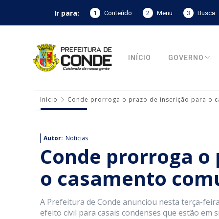
Ir para:
1
Conteúdo
2
Menu
3
Busca
INÍCIO
GOVERNO
Início
Conde prorroga o prazo de inscrição para o 
Autor:
Noticias
Conde prorroga o 
o casamento comu
A Prefeitura de Conde anunciou nesta terça-fei
efeito civil para casais condenses que estão em 