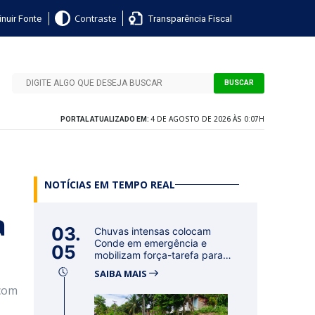
nuir Fonte
Transparência Fiscal
Contraste
BUSCAR
4 DE AGOSTO DE 2026 ÀS 0:07H
PORTAL ATUALIZADO EM:
NOTÍCIAS EM TEMPO REAL
a
03.
Chuvas intensas colocam
Conde em emergência e
05
mobilizam força-tarefa para
acolher f...
SAIBA MAIS
 com