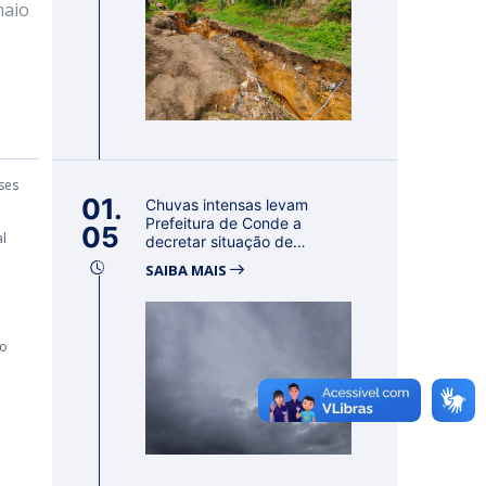
maio
ses
01.
Chuvas intensas levam
Prefeitura de Conde a
05
al
decretar situação de
emergência por 18...
SAIBA MAIS
to