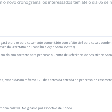
Com o novo cronograma, os interessados têm até o dia 05 de 
rogará o prazo para casamento comunitário com efeito civil para casais conden
vés da Secretaria de Trabalho e Ação Social (Setras).
io do ano corrente para procurar o Centro de Referência de Assistência Soci
zadas, expedidas no máximo 120 dias antes da entrada no processo de casamen
imônia coletiva. No ginásio poliesportivo de Conde.