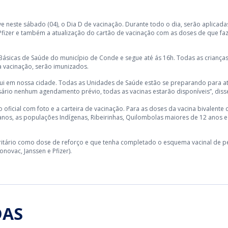
 neste sábado (04), o Dia D de vacinação. Durante todo o dia, serão aplicada
a Pfizer e também a atualização do cartão de vacinação com as doses de que f
ásicas de Saúde do município de Conde e segue até ás 16h. Todas as crianças
a vacinação, serão imunizados.
qui em nossa cidade. Todas as Unidades de Saúde estão se preparando para a
rio nenhum agendamento prévio, todas as vacinas estarão disponíveis”, diss
oficial com foto e a carteira de vacinação. Para as doses da vacina bivalente 
anos, as populações Indígenas, Ribeirinhas, Quilombolas maiores de 12 anos e
ioritário como dose de reforço e que tenha completado o esquema vacinal de p
ovac, Janssen e Pfizer).
DAS