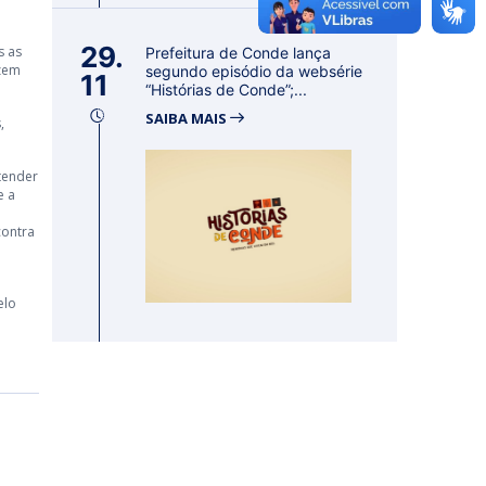
29.
s as
Prefeitura de Conde lança
azem
segundo episódio da websérie
11
“Histórias de Conde”;...
SAIBA MAIS
,
tender
e a
contra
elo