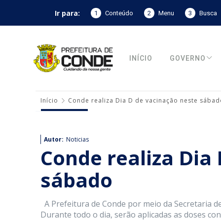
Ir para:
1
Conteúdo
2
Menu
3
Busca
INÍCIO
GOVERNO
Início
Conde realiza Dia D de vacinação neste sábad
Autor:
Noticias
Conde realiza Dia
sábado
A Prefeitura de Conde por meio da Secretaria de
Durante todo o dia, serão aplicadas as doses cont