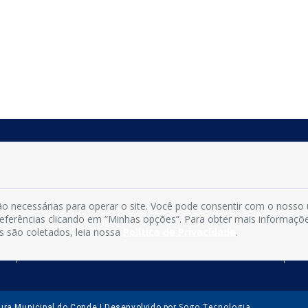
INFORMAÇÕES
Município de Conde - PB
CNPJ: 08.916.645/0001-80
o necessárias para operar o site. Você pode consentir com o nosso
LOC RODOVIA PB 018, SN, Centro, Conde, PB, 58322-000
preferências clicando em “Minhas opções”. Para obter mais informaçõ
(83) 3618-0548
s são coletados, leia nossa
Política de Privacidade
.
gabinetedaprefeita@conde.pb.gov.br
Exp: Segunda a sexta, das 8h às 14h.
Sogo Tecnologia
tura Municipal do Conde | Desenvolvido por