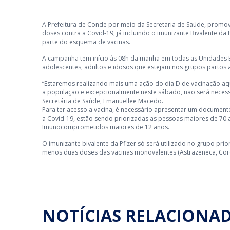
A Prefeitura de Conde por meio da Secretaria de Saúde, promove
doses contra a Covid-19, já incluindo o imunizante Bivalente d
parte do esquema de vacinas.
A campanha tem início às 08h da manhã em todas as Unidades B
adolescentes, adultos e idosos que estejam nos grupos partos 
“Estaremos realizando mais uma ação do dia D de vacinação a
a população e excepcionalmente neste sábado, não será necessá
Secretária de Saúde, Emanuellee Macedo.
Para ter acesso a vacina, é necessário apresentar um documento 
a Covid-19, estão sendo priorizadas as pessoas maiores de 70 
Imunocomprometidos maiores de 12 anos.
O imunizante bivalente da Pfizer só será utilizado no grupo pr
menos duas doses das vacinas monovalentes (Astrazeneca, Coron
NOTÍCIAS RELACIONA