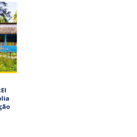
EI
lia
ção