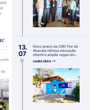
rada
ue
o
DEC
13.
Novo anexo da CREI Flor de
Abacate reforça educação
07
infantil e amplia vagas em
Con...
s pela
SAIBA MAIS
 tão