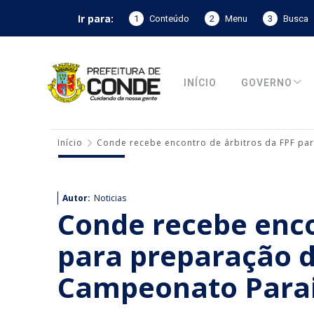
Ir para:
1
Conteúdo
2
Menu
3
Busca
INÍCIO
GOVERNO
Início
Conde recebe encontro de árbitros da FPF p
Autor:
Noticias
Conde recebe enco
para preparação 
Campeonato Parai