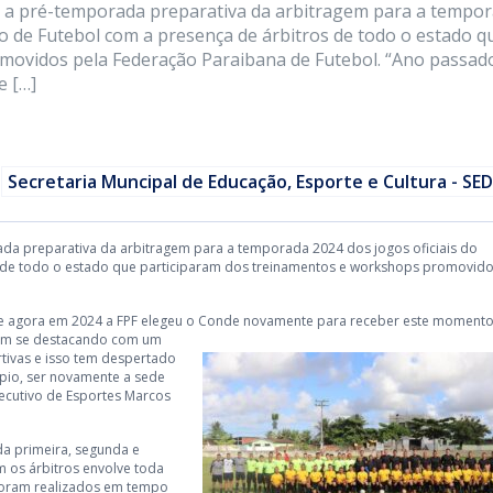
 a pré-temporada preparativa da arbitragem para a tempo
o de Futebol com a presença de árbitros de todo o estado q
movidos pela Federação Paraibana de Futebol. “Ano passad
e […]
Secretaria Muncipal de Educação, Esporte e Cultura - SE
da preparativa da arbitragem para a temporada 2024 dos jogos oficiais do
de todo o estado que participaram dos treinamentos e workshops promovido
e agora em 2024 a FPF elegeu o Conde
novamente para receber este momento
 vem se destacando com um
tivas e isso tem despertado
pio, ser novamente a sede
ecutivo de Esportes Marcos
da primeira, segunda e
om os árbitros envolve toda
s foram realizados em tempo