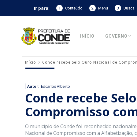
Ir para:
1
Conteúdo
2
Menu
3
Busca
INÍCIO
GOVERNO
Início
Conde recebe Selo Ouro Nacional de Comprom
Autor:
Edcarlos Alberto
Conde recebe Selo
Compromisso com 
O município de Conde foi reconhecido nacional
Nacional de Compromisso com a Alfabetização, co