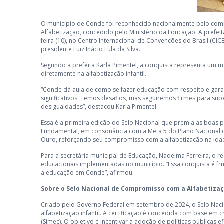
O município de Conde foi reconhecido nacionalmente pelo co
Alfabetização, concedido pelo Ministério da Educação. A prefei
feira (10), no Centro Internacional de Convenções do Brasil (CIC
presidente Luiz Inácio Lula da Silva.
Segundo a prefeita Karla Pimentel, a conquista representa um 
diretamente na alfabetização infantil.
“Conde dá aula de como se fazer educação com respeito e gara
significativos. Temos desafios, mas seguiremos firmes para su
desigualdades”, destacou Karla Pimentel.
Essa é a primeira edição do Selo Nacional que premia as boas pr
Fundamental, em consonância com a Meta 5 do Plano Nacional de
Ouro, reforçando seu compromisso com a alfabetização na idad
Para a secretária municipal de Educação, Nadelma Ferreira, o 
educacionais implementadas no município. “Essa conquista é fr
a educação em Conde”, afirmou.
Sobre o Selo Nacional de Compromisso com a Alfabetiza
Criado pelo Governo Federal em setembro de 2024, o Selo Nacion
alfabetização infantil. A certificação é concedida com base em 
(Simec). O objetivo é incentivar a adoção de políticas públicas 