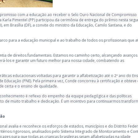
mpromisso com a educação ao receber o Selo Ouro Nacional de Compromisso
ta Karla Pimentel (PP) participou da cerimônia de entrega do prêmio nesta seg
B), em Brasília (DF), a convite do ministro da Educação, Camilo Santana, e do
marco para a educação municipal e ao trabalho de todos os profissionais que 
ntia de direitos fundamentais. Estamos no caminho certo, alcançando avanços
perá-los e garantir um futuro melhor para nossa cidade, combatendo as
áticas educacionais voltadas para garantir a alfabetização até o 2º ano do En
 Educação (PNE). Pela primeira vez, Conde concorreu à certificação e obteve 
e certa e o ensino de qualidade.
reconhecimento é reflexo do empenho da equipe pedagógica e das políticas
uto de muito trabalho e dedicação. É um incentivo para continuarmos transfo
ção
al avalia e reconhece os esforços de estados, municípios e do Distrito Feder
critérios rigorosos, analisados pelo Sistema Integrado de Monitoramento e Con
eficazes para que todas as crianças brasileiras sejam alfabetizadas na idade