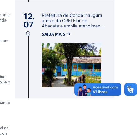
12.
 com a
Prefeitura de Conde inaugura
unda-
anexo da CREI Flor de
07
Abacate e amplia atendimento
à ed...
SAIBA MAIS
atuam
sino
o Selo
rmando
al na
trole