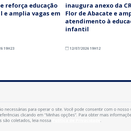
e reforça educação
inaugura anexo da CR
il e amplia vagas em
Flor de Abacate e amp
atendimento à educa
infantil
26 19H23
12/07/2026 19H12
INFORMAÇÕES
Município de Conde - PB
o necessárias para operar o site. Você pode consentir com o nosso
CNPJ: 08.916.645/0001-80
preferências clicando em “Minhas opções”. Para obter mais informaçõ
s são coletados, leia nossa
Política de Privacidade
.
LOC RODOVIA PB 018, SN, Centro, Conde, PB, 58322-000
(83) 3618-0548