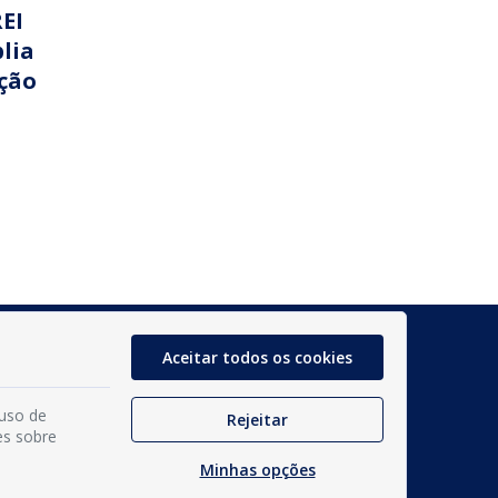
EI
lia
ção
Glossário
Aceitar todos os cookies
Mapa do Site
 uso de
Rejeitar
Perguntas Frequentes
es sobre
Manual de Navegação
Minhas opções