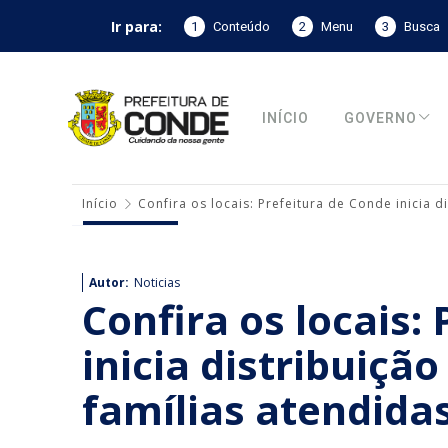
Ir para:
1
Conteúdo
2
Menu
3
Busca
INÍCIO
GOVERNO
Início
Confira os locais: Prefeitura de Conde inicia 
Autor:
Noticias
Confira os locais:
inicia distribuiçã
famílias atendida