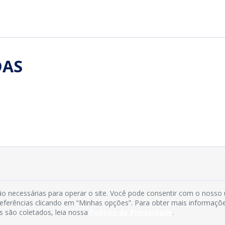
DAS
INFORMAÇÕES
o necessárias para operar o site. Você pode consentir com o nosso
preferências clicando em “Minhas opções”. Para obter mais informaçõ
s são coletados, leia nossa
Política de Privacidade
.
Município de Conde - PB