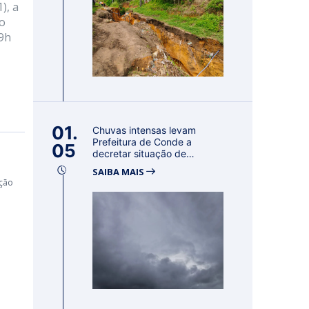
), a
ão
09h
01.
Chuvas intensas levam
Prefeitura de Conde a
05
decretar situação de
emergência por 18...
SAIBA MAIS
ação