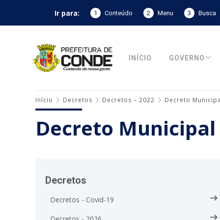
Ir para:
1
Conteúdo
2
Menu
3
Busca
INÍCIO
GOVERNO
Início
Decretos
Decretos – 2022
Decreto Municipa
Decreto Municipal
Decretos
Decretos - Covid-19
Decretos - 2026