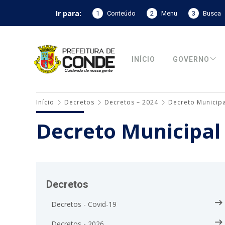
Ir para:
1
Conteúdo
2
Menu
3
Busca
INÍCIO
GOVERNO
Início
Decretos
Decretos – 2024
Decreto Municipa
Decreto Municipal
Decretos
Decretos - Covid-19
Decretos - 2026