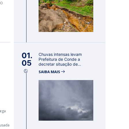
no
01.
Chuvas intensas levam
Prefeitura de Conde a
05
decretar situação de
emergência por 18...
SAIBA MAIS
rega
ousada