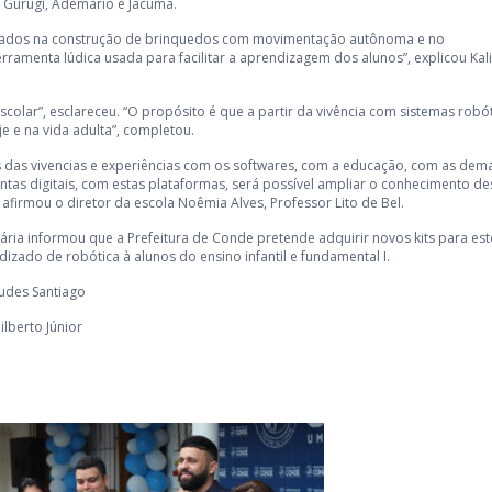
Gurugí, Ademário e Jacumã.
 usados na construção de brinquedos com movimentação autônoma e no
rramenta lúdica usada para facilitar a aprendizagem dos alunos”, explicou Kal
 escolar”, esclareceu. “O propósito é que a partir da vivência com sistemas robó
e e na vida adulta”, completou.
s das vivencias e experiências com os softwares, com a educação, com as dem
ntas digitais, com estas plataformas, será possível ampliar o conhecimento de
 afirmou o diretor da escola Noêmia Alves, Professor Lito de Bel.
tária informou que a Prefeitura de Conde pretende adquirir novos kits para es
izado de robótica à alunos do ensino infantil e fundamental I.
Eudes Santiago
ilberto Júnior