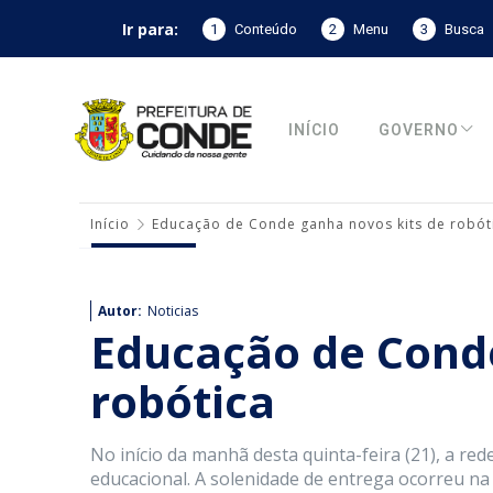
Ir para:
1
Conteúdo
2
Menu
3
Busca
INÍCIO
GOVERNO
Início
Educação de Conde ganha novos kits de robót
Autor:
Noticias
Educação de Conde
robótica
No início da manhã desta quinta-feira (21), a re
educacional. A solenidade de entrega ocorreu n