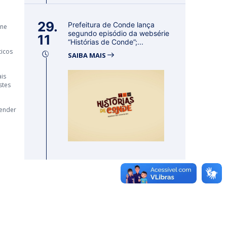
29.
Prefeitura de Conde lança
ine
segundo episódio da websérie
11
“Histórias de Conde”;...
ticos
SAIBA MAIS
ais
stes
tender