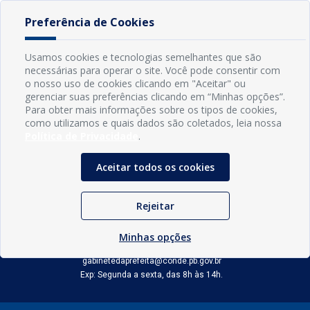
Preferência de Cookies
Usamos cookies e tecnologias semelhantes que são
necessárias para operar o site. Você pode consentir com
o nosso uso de cookies clicando em "Aceitar" ou
gerenciar suas preferências clicando em “Minhas opções”.
Para obter mais informações sobre os tipos de cookies,
como utilizamos e quais dados são coletados, leia nossa
Política de Privacidade
.
Aceitar todos os cookies
INFORMAÇÕES
Rejeitar
Município de Conde - PB
CNPJ: 08.916.645/0001-80
LOC RODOVIA PB 018, SN, Centro, Conde, PB, 58322-000
Minhas opções
(83) 3618-0548
gabinetedaprefeita@conde.pb.gov.br
Exp: Segunda a sexta, das 8h às 14h.