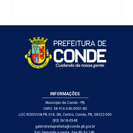
de segurança
INFORMAÇÕES
Município de Conde - PB
CNPJ: 08.916.645/0001-80
LOC RODOVIA PB 018, SN, Centro, Conde, PB, 58322-000
(83) 3618-0548
gabinetedaprefeita@conde.pb.gov.br
Exp: Segunda a sexta, das 8h às 14h.