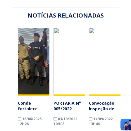
NOTÍCIAS RELACIONADAS
Conde
PORTARIA N°
Convocação
fortalece
005/2022
Inspeção de
parceria com
CORREGEDORIA
Saúde
18/06/2025
03/10/2022
14/09/2022
a Polícia
12H28
10H08
13H46
Militar para
ampliar ações